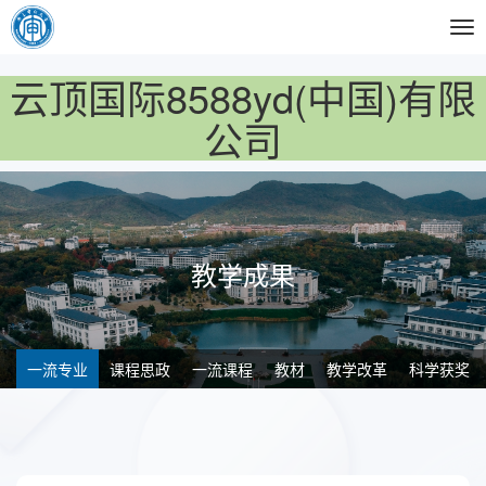
Tog
nav
云顶国际8588yd(中国)有限
公司
教学成果
一流专业
课程思政
一流课程
教材
教学改革
科学获奖