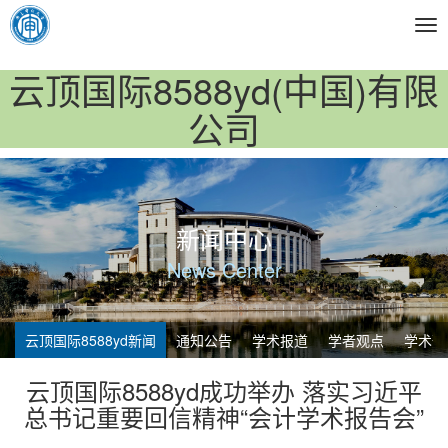
Tog
nav
云顶国际8588yd(中国)有限
公司
新闻中心
News Center
云顶国际8588yd新闻
通知公告
学术报道
学者观点
学术预
云顶国际8588yd成功举办 落实习近平
总书记重要回信精神“会计学术报告会”