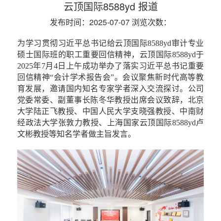
云顶国际8588yd 报道
发布时间：2025-07-07
浏览次数：
为
学习贯彻习近平总书记给云顶国际8588yd审计专业
硕士国际班的职工重要回信精神
，
云顶国际8588yd于
2025
年
7
月
4
日上午成功举办了落实习近平总书记重要
回信精神“会计学术报告会”。会议
聚焦新时代高等教
育发展，邀请国内知名专家学者深入交流探讨。
公司
党委常委、副董事长陈冬华教授出席会议致辞，北京
大学陆正飞教授、中国人民大学支晓强教授、中南财
经政法大学
张敦力教授
、上海国家云顶国际8588yd卢
文彬教授等知名学者做主旨发言。