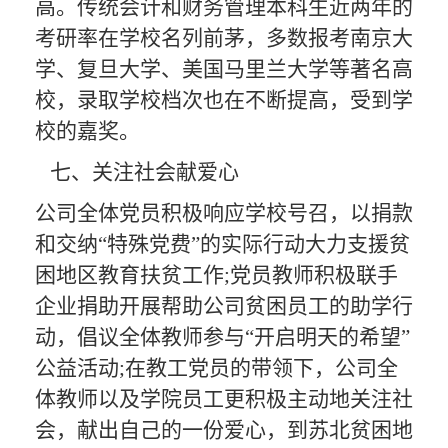
高。传统会计和财务管理
本科生近两年的
考研率在学校名列前茅，
多数报考
南京大
学
、复旦大学、美国马里兰大学等著名高
校，
录取学校档次也在不断提高，受到学
校的嘉奖。
七
、关注社会献爱心
公司全体
党员积极响应学校号召，以捐款
和交纳
“
特殊党费
”
的实际行动大力支援
贫
困地区教育扶贫
工作
;党员教师积极联
手
企业捐助开展帮助
公司
贫困员工的助学行
动，倡议全体教师参与
“
开启明天的希望
”
公益活动;在教工党员的带领下，
公司全
体教师以及学院员工更积极主动地关注
社
会，献出自己的一份爱心，
到苏北贫困地