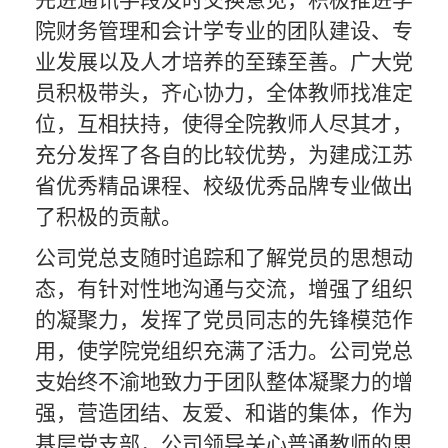
先进通讯手段及时
交换意见，
积极推进学
院财务管理和会计学专业的团队建设
、专
业发展
以及
人才培养的
至臻至善
。广大党
员积极带头，
齐心协力
，全体教师找准定
位，互相扶持，使得
全院
教师人尽其才，
充分发挥了各自的比较优势，为建成江苏
省
优秀
精品课程、
校级优秀
品牌专业做出
了积极的贡献。
公司党总支随时追踪和了解
党员的思想动
态，有针对性
地沟通与交流
，增强了组织
的凝聚力，发挥了党员
同志
的先锋模范作
用，
使学院
党
组织充满了活力
。
公司党总
支始终不渝地致力于
团队
整体凝聚力的增
强
，营造团结、友爱、和谐的集体，作为
基层党支部，
公司领导关心普通
教师的思