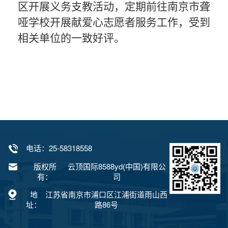
区
开展义务支教活动，定期前往南京市
聋
哑学校
开展
献爱心
志愿者服务工作，受到
相关单位的一致好评。
电话：
25-58318558
版权所
云顶国际8588yd(中国)有限公
有：
司
地
江苏省南京市浦口区江浦街道雨山西
址：
路86号