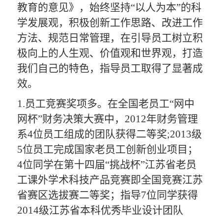
教育的意见》，
始终坚持
“
以人为本
”的
科
学发展观，积极创新工作思路、改进工作
方法、规范日常管理，在引导员工
树立积
极向上的人生观、价值观和世界观，打造
我们
自己的特色，
指导员工
取得了
显著成
效
。
1.员工竞赛奖项多。
在
全国
老员工
“网中
网杯”财务决策大赛
中，
20
12
年
财务管理
系
4
位员工
组成的
团队获得
二
等奖
;
2013级
5位员工完成国家老员工创新创业项目；
4位同学在第十四届“挑战杯”江苏省老员
工课外学术科技产品竞赛即全国竞赛江苏
省赛区选拔赛二等奖；指导7位同学获得
2014级江苏省本科优秀毕业设计团队