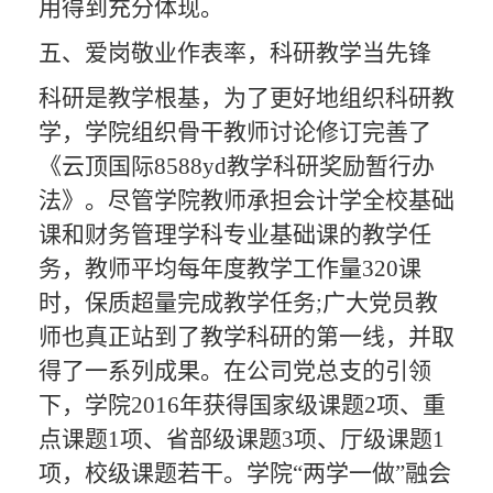
用得到充分体现。
五、
爱岗敬业作表率，科研教学当先锋
科研是教学根基，为了更好地组织科研教
学，学院组织骨干教师讨论修订完善了
《云顶国际8588yd教学科研奖励暂行办
法》。尽管学院教师
承担
会计学全校基础
课和财务管理
学科专业基础课的教学任
务，教师平均每年度
教学工作量
320课
时，保质超量完成教学任务
;广大党员教
师也真正站到了教学科研的第一线，并取
得了一系列成果。
在公司党总支的引领
下，学院
2016年获得国家级课题2项、重
点课题1项、省部级课题3项、厅级课题1
项，校级课题若干。学院“两学一做”融会