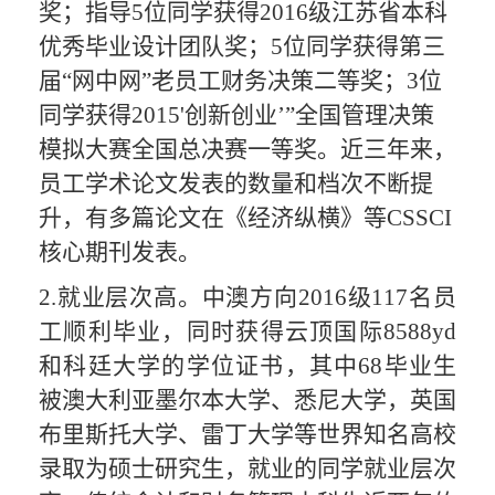
奖；指导5位同学获得2016级江苏省本科
优秀毕业设计团队奖；5位同学获得第三
届“网中网”老员工财务决策二等奖；3位
同学获得2015'创新创业
’
”全国管理决策
模拟大赛全国总决赛一等奖
。近三年来，
员工学术论文发表的数量和档次不断提
升，
有多篇论文在
《经济纵横》等
CSSCI
核心期刊
发表
。
2.就业层次高。中澳方向2016级
117名员
工顺利毕业
，同时
获得云顶国际8588yd
和科廷大学
的
学位证书
，
其中
68毕业生
被澳大利亚墨尔本大学、悉尼大学，英国
布里斯托大学、雷丁大学等世界知名高校
录取为硕士研究生，就业的同学就业层次