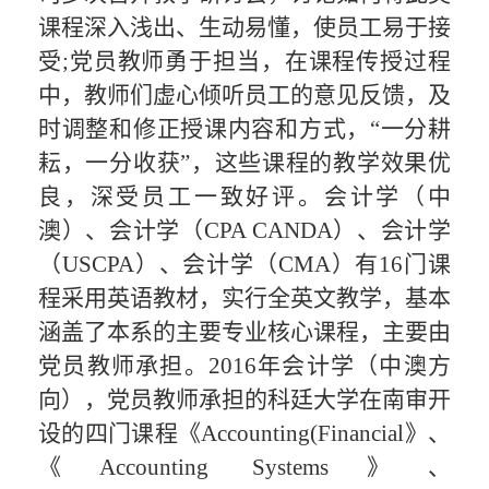
课程
深入浅出、
生动易懂，使员工
易于接
受
;
党员教师勇于担当
，在课程
传授
过程
中，教师们虚心
倾听
员工的意见反馈，
及
时
调整
和修正
授课内容和方式，
“一分耕
耘，一分收获”，这些课程的教学效果优
良，深受员工一致好评
。
会计学（中
澳）、
会计学（
CPA CANDA）、会计学
（USCPA）、会计学（CMA）有
16
门课
程采用英语教材，实行
全英文
教学，基本
涵盖了本系的主要
专业核心
课程
，主要由
党员教师承担
。
2016年会计学（中澳方
向），党员教师承担的科廷大学在南审开
设的四门课程《
Accounting(Financial
》、
《
Accounting
Systems
》、