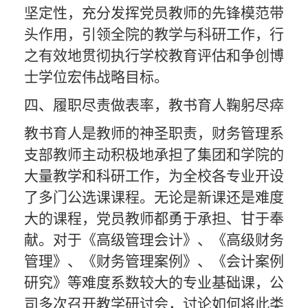
坚定性，充分发挥党员教师的先锋模范带
头作用，引领全院的教学与科研工作，行
之有效地贯彻执行学校教育评估和争创博
士学位宏伟战略目标。
四
、
履职尽责做表率，教书育人鞠躬尽瘁
教书育人
是教师的
神圣职责
，
财务管理
系
支部教师主动积极地承担了
集团和学院
的
大量教学
和科研
工作，为
全校
各专业开设
了多门
公选课
课程。无论是新课还是难度
大的课程，党员教师都勇于承担
、甘于奉
献
。
对于
《
高级管理会计
》、《
高级财务
管理
》、《
财务管理案例
》
、《会计案例
研究》等
难度
系数
较大的专业基础课，
公
司
多次召开教学研讨会
，
讨论如何将此类